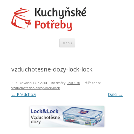
Kuchyňské Potřeby
Domácí Potřeby
Přejít
Menu
k
obsahu
webu
vzduchotesne-dozy-lock-lock
Publikováno
17.7.2014
| Rozměry:
250 × 70
| Přiřazeno:
vzduchotesne-dozy-lock-lock
.
← Předchozí
Další →