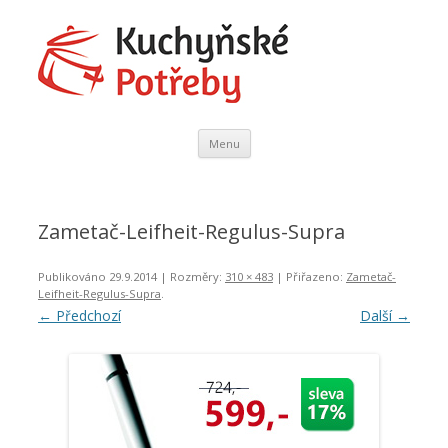
Kuchyňské Potřeby
Domácí Potřeby
Přejít
Menu
k
obsahu
webu
Zametač-Leifheit-Regulus-Supra
Publikováno
29.9.2014
| Rozměry:
310 × 483
| Přiřazeno:
Zametač-
Leifheit-Regulus-Supra
.
← Předchozí
Další →