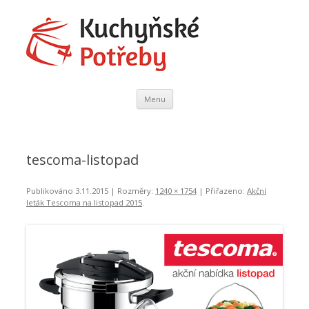
Kuchyňské Potřeby
Domácí Potřeby
Přejít
Menu
k
obsahu
webu
tescoma-listopad
Publikováno
3.11.2015
| Rozměry:
1240 × 1754
| Přiřazeno:
Akční
leták Tescoma na listopad 2015
.