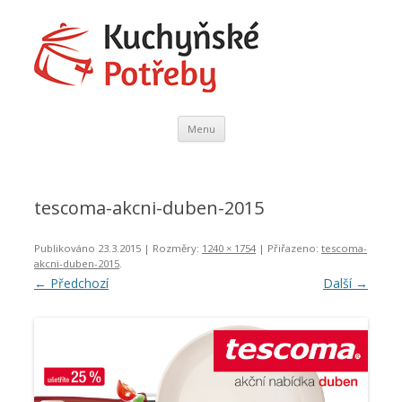
Kuchyňské Potřeby
Domácí Potřeby
Přejít
Menu
k
obsahu
webu
tescoma-akcni-duben-2015
Publikováno
23.3.2015
| Rozměry:
1240 × 1754
| Přiřazeno:
tescoma-
akcni-duben-2015
.
← Předchozí
Další →