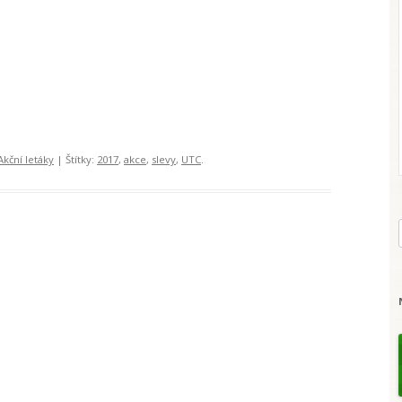
Akční letáky
| Štítky:
2017
,
akce
,
slevy
,
UTC
.
l