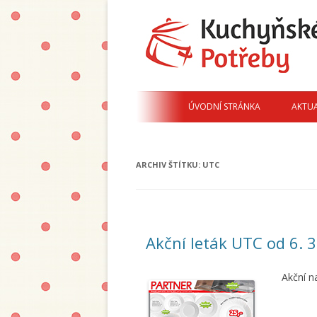
Domácí Potřeby
Kuchyňské Potřeby
ÚVODNÍ STRÁNKA
AKTUA
ARCHIV ŠTÍTKU:
UTC
Akční leták UTC od 6. 3
Akční n