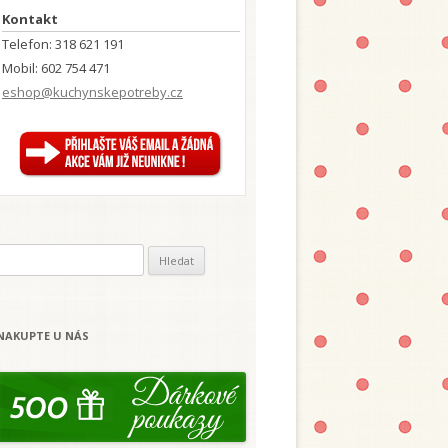
Kontakt
Telefon: 318 621 191
Mobil: 602 754 471
eshop@kuchynskepotreby.cz
V
y
h
NAKUPTE U NÁS
e
d
á
v