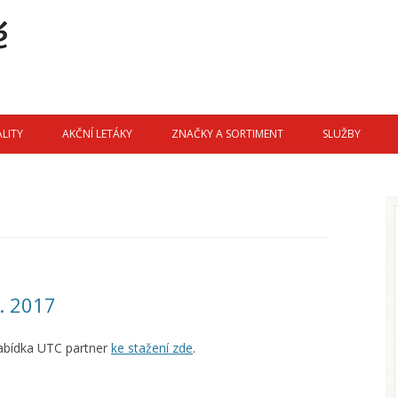
Přejít
k
LITY
AKČNÍ LETÁKY
ZNAČKY A SORTIMENT
SLUŽBY
obsahu
webu
. 2017
abídka UTC partner
ke stažení zde
.